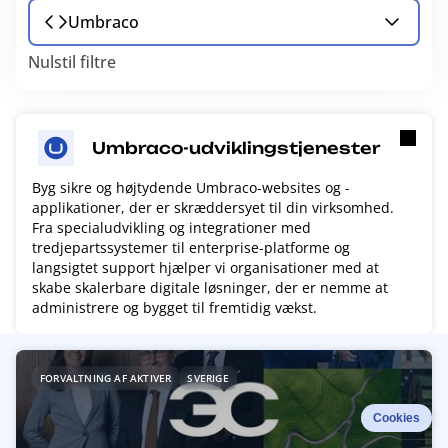
Umbraco
Nulstil filtre
Umbraco-udviklingstjenester
Byg sikre og højtydende Umbraco-websites og -
applikationer, der er skræddersyet til din virksomhed.
Fra specialudvikling og integrationer med
tredjepartssystemer til enterprise-platforme og
langsigtet support hjælper vi organisationer med at
skabe skalerbare digitale løsninger, der er nemme at
administrere og bygget til fremtidig vækst.
R
FORVALTNING AF AKTIVER
SVERIGE
e
a
Cookies
d