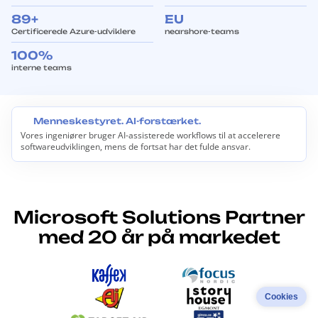
89+
EU
Certificerede Azure-udviklere
nearshore-teams
100%
interne teams
Menneskestyret. AI-forstærket.
Vores ingeniører bruger AI-assisterede workflows til at accelerere
M
softwareudviklingen, mens de fortsat har det fulde ansvar.
e
n
n
e
s
k
Microsoft Solutions Partner
e
s
med 20 år på markedet
t
y
r
e
t
.
Cookies
A