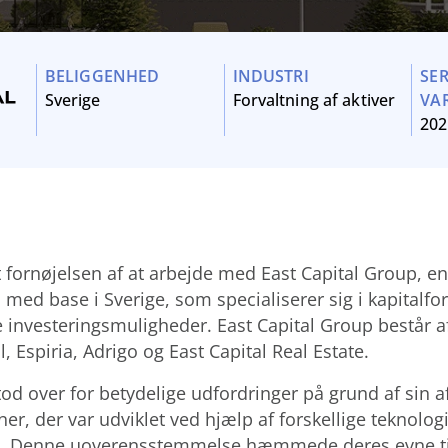
BELIGGENHED
INDUSTRI
SE
Sverige
Forvaltning af aktiver
VA
202
 fornøjelsen af at arbejde med East Capital Group, en
med base i Sverige, som specialiserer sig i kapitalfor
ve investeringsmuligheder. East Capital Group består a
, Espiria, Adrigo og East Capital Real Estate.
tod over for betydelige udfordringer på grund af sin 
er, der var udviklet ved hjælp af forskellige teknolog
me. Denne uoverensstemmelse hæmmede deres evne til