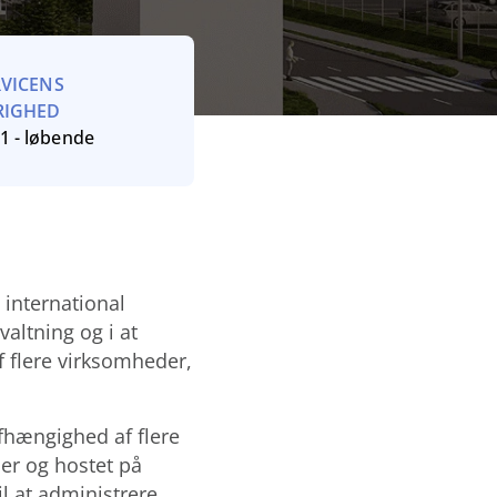
RVICENS
RIGHED
1 - løbende
 international
valtning og i at
f flere virksomheder,
afhængighed af flere
ier og hostet på
 at administrere