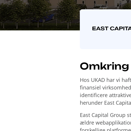
Omkring
Hos UKAD har vi haft
finansiel virksomhed 
identificere attrakti
herunder East Capital
East Capital Group s
ældre webapplikation
forskellige platfor