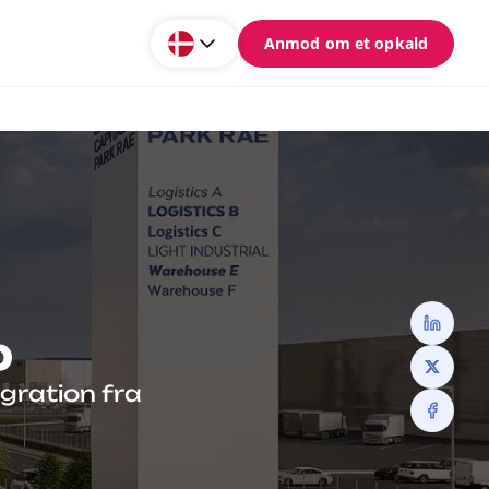
Anmod om et opkald
p
igration fra