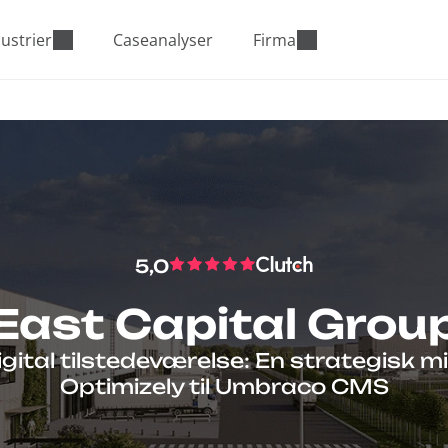
ustrier
Caseanalyser
Firma
5,0
East Capital Grou
gital tilstedeværelse: En strategisk m
Optimizely til Umbraco CMS