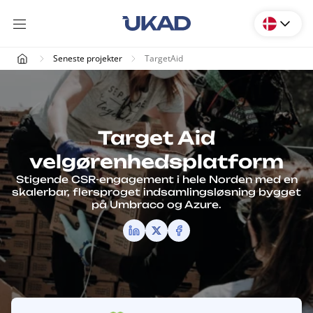
Seneste projekter
TargetAid
Target Aid
velgørenhedsplatform
Stigende CSR-engagement i hele Norden med en
skalerbar, flersproget indsamlingsløsning bygget
på Umbraco og Azure.