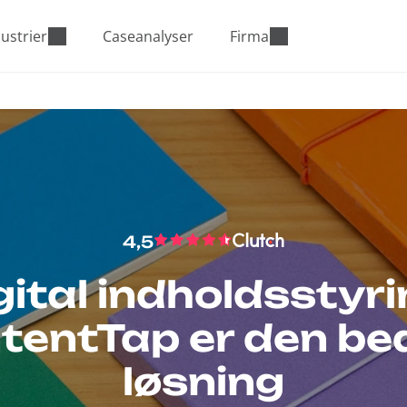
ustrier
Caseanalyser
Firma
4,5
gital indholdsstyri
tentTap er den be
løsning