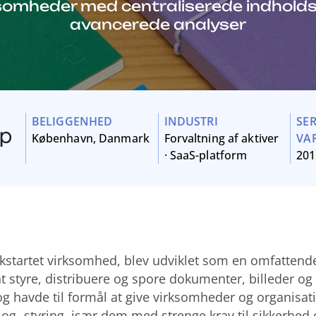
ksomheder med centraliserede indholds
avancerede analyser
BELIGGENHED
INDUSTRI
SE
København, Danmark
Forvaltning af aktiver
VA
·
SaaS-platform
201
startet virksomhed, blev udviklet som en omfattende
 at styre, distribuere og spore dokumenter, billeder o
og havde til formål at give virksomheder og organisati
 og -styring, især dem med strenge krav til sikkerhed