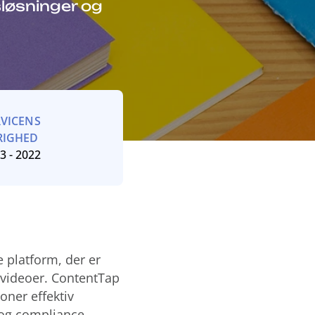
løsninger og
RVICENS
RIGHED
3 - 2022
 platform, der er
g videoer. ContentTap
oner effektiv
 og compliance.