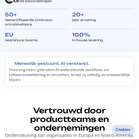
4,9
36 beoordelingen
50+
20+
Gecertificeerde Umbraco
jaar ervaring
ontwikkelaars
EU
100%
nearshore-teams
in-house levering
Menselijk gestuurd. AI-versterkt.
Onze engineers gebruiken AI-ondersteunde workflows om
M
softwareontwikkeling te versnellen, terwijl zij volledig verantwoordelijk
e
blijven.
n
s
e
l
i
j
Vertrouwd door
k
productteams en
g
e
ondernemingen
s
Cookies
t
Ondersteuning van organisaties in Europa en Noord-Amerika.
u