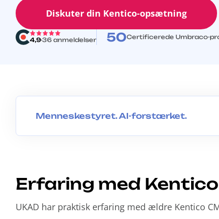
Diskuter din Kentico-opsætning
50
Certificerede Umbraco-pro
4,9
36 anmeldelser
Menneskestyret. AI-forstærket.
M
e
n
n
e
Erfaring med Kentic
s
k
e
UKAD har praktisk erfaring med ældre Kentico CM
s