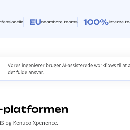
EU
100%
fessionelle
nearshore-teams
interne t
Vores ingeniører bruger AI-assisterede workflows til at
det fulde ansvar.
o-platformen
S og Kentico Xperience.