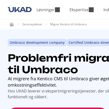
M
a
Løsninger
Ekspertise
Ind
i
n
Serviceydelser
Migrer Kentico til Umbraco
m
e
n
Umbraco development company
Certified Umbraco deve
u
Problemfri migra
til Umbraco
At migrere fra Kentico CMS til Umbraco giver øget 
omkostningseffektivitet.
Hos UKAD leverer vi ekspertmigreringstjenester, der si
funktionelt og sikkert.