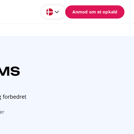
Anmod om et opkald
CMS
g forbedret
er