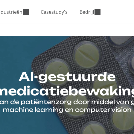
ndustrieën
Casestudy's
Bedrijf
AI-gestuurde
medicatiebewakin
van de patiëntenzorg door middel van
machine learning en computer vision