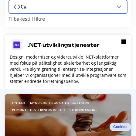
C#
Tilbakestill filtre
.NET-utviklingstjenester
Design, moderniser og videreutvikle .NET-plattformer
med fokus på pålitelighet, skalerbarhet og langsiktig
verdi. Fra skymigrering til enterprise-integrasjoner
hjelper vi organisasjoner med å utvikle programvare som
støtter endrede forretningsbehov.
R
FINTECH
MYNDIGHETER OG OFFENTLIG SEKTOR
e
PERSONALFORSTERKNING OG FOU
STORBRITANNIA
a
d
m
Cookies
o