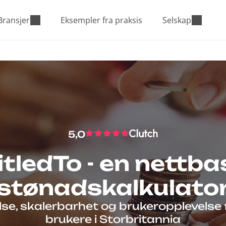
Bransjer
Eksempler fra praksis
Selskap
5,0
itledTo - en nettba
stønadskalkulato
se, skalerbarhet og brukeropplevelse f
brukere i Storbritannia