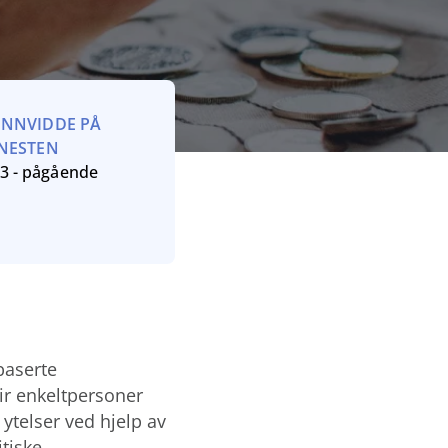
ENNVIDDE PÅ
ENESTEN
3 - pågående
baserte
gir enkeltpersoner
 ytelser ved hjelp av
itiske