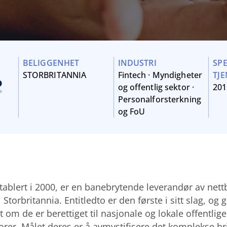
BELIGGENHET
INDUSTRI
SP
STORBRITANNIA
Fintech
·
Myndigheter
TJ
og offentlig sektor
·
201
Personalforsterkning
og FoU
etablert i 2000, er en banebrytende leverandør av nett
 Storbritannia. Entitledto er den første i sitt slag, og 
ut om de er berettiget til nasjonale og lokale offentlige
orer. Målet deres er å avmystifisere det komplekse br