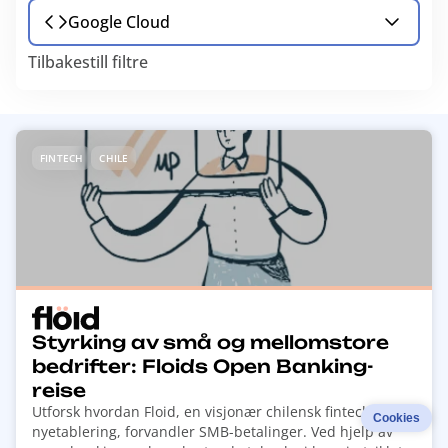
Google Cloud
Tilbakestill filtre
R
FINTECH
CHILE
e
a
d
m
o
r
e
a
Styrking av små og mellomstore
b
bedrifter: Floids Open Banking-
o
reise
u
Utforsk hvordan Floid, en visjonær chilensk fintech-
Cookies
t
nyetablering, forvandler SMB-betalinger. Ved hjelp av