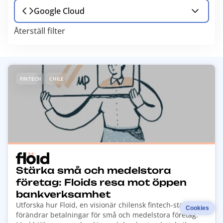
Google Cloud
Återställ filter
R
FINTECH
CHILE
e
a
d
m
o
r
e
a
Stärka små och medelstora
b
företag: Floids resa mot öppen
o
bankverksamhet
u
Utforska hur Floid, en visionär chilensk fintech-startup,
Cookies
t
förändrar betalningar för små och medelstora företag.