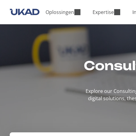
M
a
Oplossingen
Expertise
I
i
n
m
e
n
u
Consul
Explore our Consultin
digital solutions, t