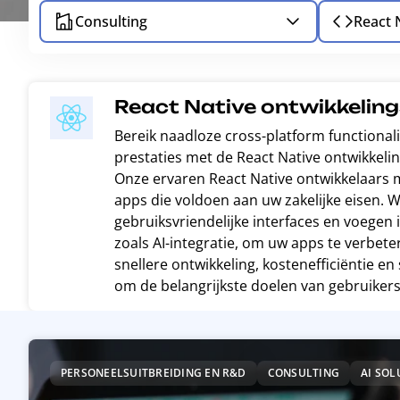
Consulting
React 
React Native ontwikkelin
Bereik naadloze cross-platform functionali
prestaties met de React Native ontwikkel
Onze ervaren React Native ontwikkelaars 
apps die voldoen aan uw zakelijke eisen.
gebruiksvriendelijke interfaces en voegen 
zoals AI-integratie, om uw apps te verbet
snellere ontwikkeling, kostenefficiëntie e
om de belangrijkste doelen van gebruikers
R
e
PERSONEELSUITBREIDING EN R&D
CONSULTING
AI SOL
a