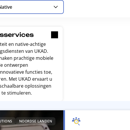
Native
gsservices
teit en native-achtige
ingsdiensten van UKAD.
maken prachtige mobiele
 We ontwerpen
innovatieve functies toe,
eren. Met UKAD ervaart u
n schaalbare oplossingen
 te stimuleren.
UTIONS
NOORDSE LANDEN