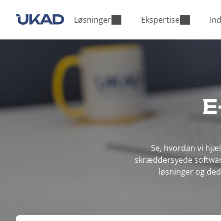
M
a
Løsninger
Ekspertise
Ind
i
n
m
e
n
u
E
Se, hvordan vi hj
skræddersyede software
løsninger og dedi