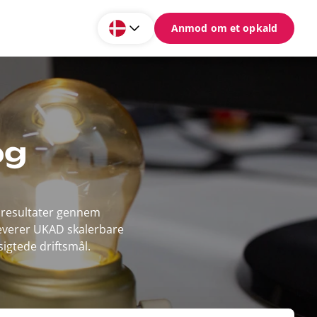
Anmod om et opkald
og
 resultater gennem
leverer UKAD skalerbare
sigtede driftsmål.