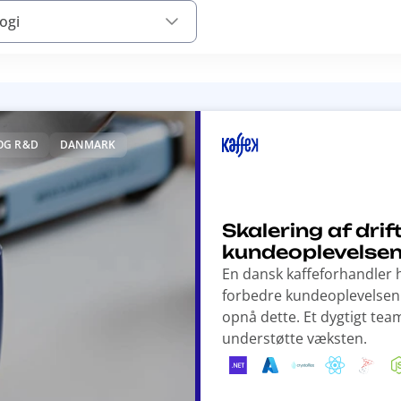
ogi
OG R&D
DANMARK
Skalering af dri
kundeoplevelsen 
En dansk kaffeforhandler h
forbedre kundeoplevelsen. 
opnå dette. Et dygtigt tea
understøtte væksten.