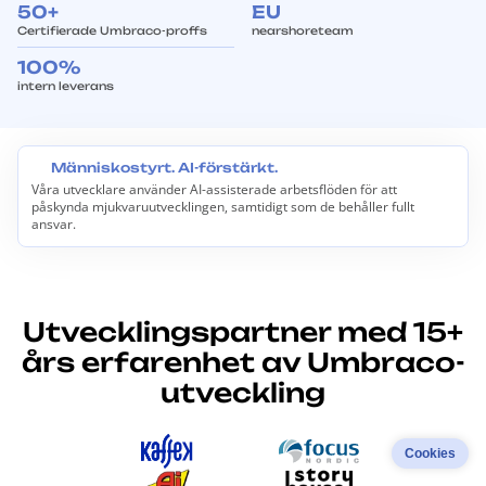
50+
EU
Certifierade Umbraco-proffs
nearshoreteam
100%
intern leverans
Människostyrt. AI-förstärkt.
Våra utvecklare använder AI-assisterade arbetsflöden för att
M
påskynda mjukvaruutvecklingen, samtidigt som de behåller fullt
ä
ansvar.
n
n
i
s
k
o
Utvecklingspartner med 15+
s
års erfarenhet av Umbraco-
t
y
utveckling
r
t
.
A
Cookies
I
-