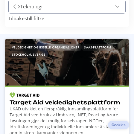
Teknologi
Tilbakestill filtre
R
VELDEDIGHET OG IDEELLE ORGANISASJONER
SAAS-PLATTFORM
e
STOCKHOLM, SVERIGE
a
d
m
o
r
e
a
Target Aid veldedighetsplattform
b
UKAD utviklet en flerspråklig innsamlingsplattform for
o
Target Aid ved bruk av Umbraco, .NET, React og Azure.
u
Løsningen gjør det mulig for selskaper, NGOer,
Cookies
idrettsforeninger og individuelle innsamlere å starte og
t
administrere kampanjer gjennom en