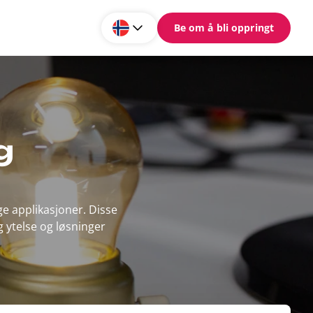
Be om å bli oppringt
g
e applikasjoner. Disse
g ytelse og løsninger