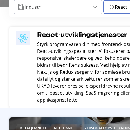
Industri
React
React-utviklingstjenester
Styrk programvaren din med frontend-løs
React-utviklingsspesialister. Vi fokuserer 
responsive, skalerbare og vedlikeholdbar
bidrar til bedriftens suksess. Ved hjelp a
Next.js og Redux sørger vi for sømløse bru
dataflyt og sterke arkitekturer som er skre
UKAD leverer presise, ekspertdrevne result
om tilpasset utvikling, SaaS-migrering elle
applikasjonsstøtte.
R
e
DETALJHANDEL
NETTHANDEL
PERSONALFORSTERKNING