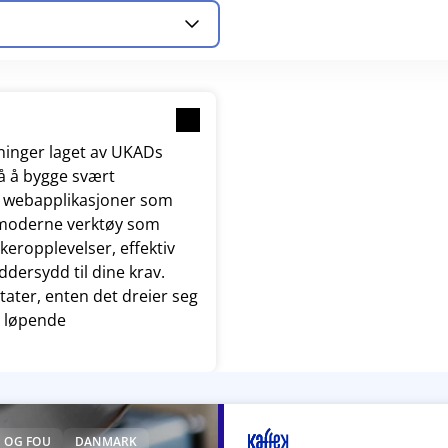
ninger laget av UKADs
på å bygge svært
e webapplikasjoner som
v moderne verktøy som
keropplevelser, effektiv
ddersydd til dine krav.
ater, enten det dreier seg
r løpende
 OG FOU
DANMARK