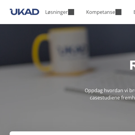
M
a
Løsninger
Kompetanse
i
n
m
e
n
u
Oppdag hvordan vi bru
casestudiene fremhev