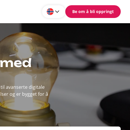
Be om å bli oppringt
r med
il avanserte digitale
ser og er bygget for å