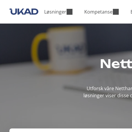
M
a
Løsninger
Kompetanse
i
n
m
e
n
u
Nett
Utforsk våre Netthan
løsninger viser disse