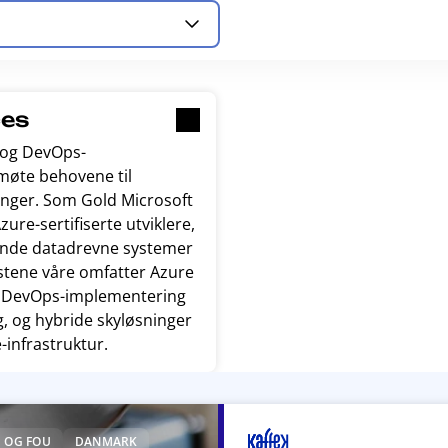
ces
- og DevOps-
møte behovene til
inger. Som Gold Microsoft
zure-sertifiserte utviklere,
tende datadrevne systemer
stene våre omfatter Azure
r, DevOps-implementering
g, og hybride skyløsninger
infrastruktur.
 OG FOU
DANMARK