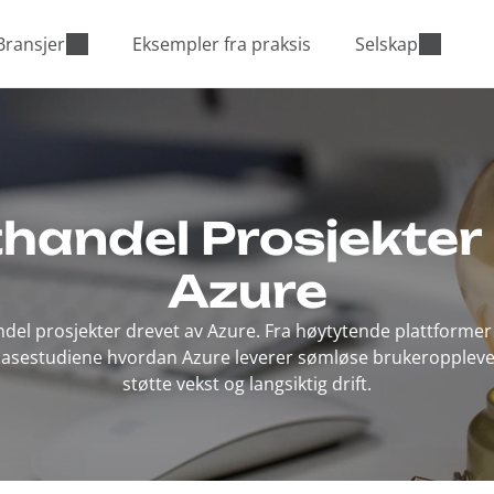
Bransjer
Eksempler fra praksis
Selskap
handel Prosjekte
Azure
del prosjekter drevet av Azure. Fra høytytende plattformer t
 casestudiene hvordan Azure leverer sømløse brukeropplevel
støtte vekst og langsiktig drift.