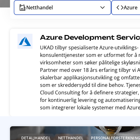
Netthandel
Azure
Azure Development Servi
UKAD tilbyr spesialiserte Azure-utviklings
konsulenttjenester som er utformet for å 
virksomheter som søker pålitelige skyløsn
Partner med over 18 års erfaring tilbyr vi A
skalerbar applikasjonsutvikling og omfat
som er skreddersydd til dine behov. Tjene
Cloud Consulting for å definere strategie
for kontinuerlig levering og automatiserin
som integrerer lokale systemer med Azure-
R
e
DETALJHANDEL
NETTHANDEL
PERSONALFORSTERKNING