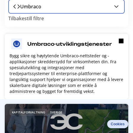
Umbraco
Tilbakestill filtre
Umbraco-utviklingstjenester
Bygg sikre og høytytende Umbraco-nettsteder og -
applikasjoner skreddersydd for virksomheten din. Fra
spesialutvikling og integrasjoner med
tredjepartssystemer til enterprise-plattformer og
langsiktig support hjelper vi organisasjoner med å levere
skalerbare digitale løsninger som er enkle å
administrere og bygget for fremtidig vekst.
R
KAPITALFORVALTNING
SVERIGE
e
a
Cookies
d