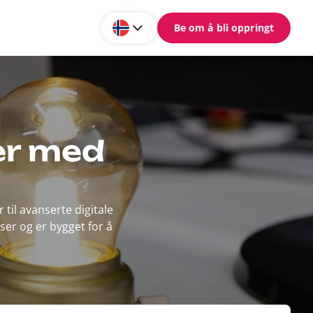
Be om å bli oppringt
er med
til avanserte digitale
er og er bygget for å