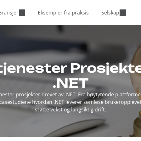
Bransjer
Eksempler fra praksis
Selskap
tjenester Prosjekt
.NET
nester prosjekter drevet av .NET. Fra høytytende plattformer 
e casestudiene hvordan .NET leverer sømløse brukeropplevels
støtte vekst og langsiktig drift.