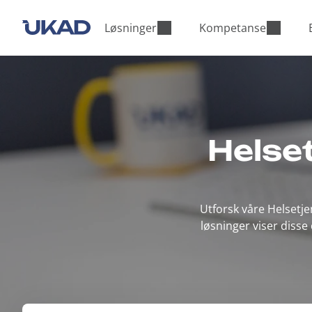
M
a
Løsninger
Kompetanse
i
n
m
e
n
u
Helse
Utforsk våre Helsetje
løsninger viser diss