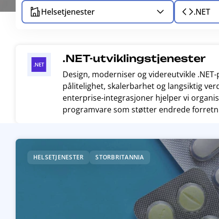
Helsetjenester
.NET
.NET-utviklingstjenester
Design, moderniser og videreutvikle .NET
pålitelighet, skalerbarhet og langsiktig verd
enterprise-integrasjoner hjelper vi organi
programvare som støtter endrede forretn
R
e
HELSETJENESTER
STORBRITANNIA
a
d
m
o
r