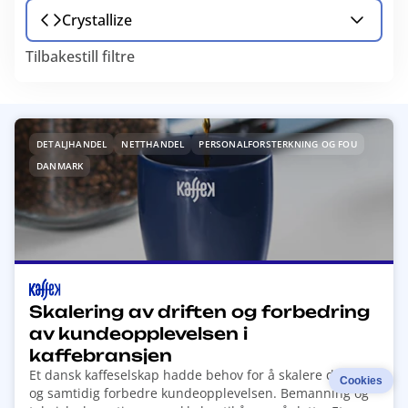
Crystallize
Tilbakestill filtre
R
DETALJHANDEL
NETTHANDEL
PERSONALFORSTERKNING OG FOU
e
DANMARK
a
d
m
o
r
e
a
Skalering av driften og forbedring
b
av kundeopplevelsen i
o
kaffebransjen
u
Et dansk kaffeselskap hadde behov for å skalere driften
Cookies
t
og samtidig forbedre kundeopplevelsen. Bemanning og