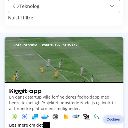
Teknologi
Nulstil filtre
R
UNDERHOLDNING
KØBENHAVN, DANMARK
e
a
d
m
o
r
e
Kiggit-app
a
En dansk startup ville forfine deres fodboldapp med
b
bedre teknologi. Projektet udnyttede Node.js og Ionic til
o
at forbedre platformens muligheder.
u
Cookies
t
Læs mere om det