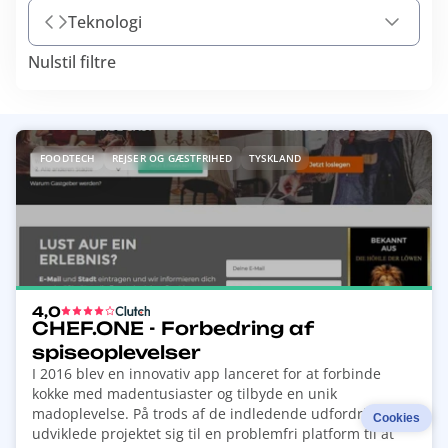
Teknologi
Nulstil filtre
R
FOODTECH
REJSER OG GÆSTFRIHED
TYSKLAND
e
a
d
m
o
r
e
4,0
CHEF.ONE - Forbedring af
a
spiseoplevelser
b
I 2016 blev en innovativ app lanceret for at forbinde
o
kokke med madentusiaster og tilbyde en unik
u
madoplevelse. På trods af de indledende udfordringer
Cookies
t
udviklede projektet sig til en problemfri platform til at