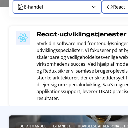
E-handel
React
React-udviklingstjenester
Styrk din software med frontend-løsninger
udviklingsspecialister. Vi fokuserer på at
skalerbare og vedligeholdelsesvenlige web
virksomhedens succes. Ved hjælp af mode
og Redux sikrer vi sømløse brugeroplevelse
stærke arkitekturer, der er skræddersyet t
drejer sig om specialudvikling, SaaS-migre
applikationssupport, leverer UKAD præcis
resultater.
R
e
DETAILHANDEL
E-HANDEL
UDVIDELSE AF PERSONALET 