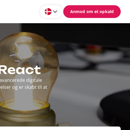
Anmod om et opkald
 React
 avancerede digitale
ser og er skabt til at