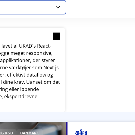
 lavet af UKAD's React-
 bygge meget responsive,
applikationer, der styrer
rne værktøjer som Next.js
r, effektivt dataflow og
il dine krav. Uanset om det
ring eller løbende
e, ekspertdrevne
OG R&D
DANMARK