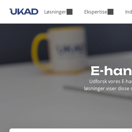
M
a
Løsninger
Ekspertise
Ind
i
n
m
e
n
u
E-han
Udforsk vores E-han
løsninger viser disse