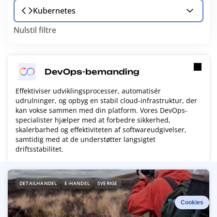
Kubernetes
Nulstil filtre
DevOps-bemanding
Effektiviser udviklingsprocesser, automatisér
udrulninger, og opbyg en stabil cloud-infrastruktur, der
kan vokse sammen med din platform. Vores DevOps-
specialister hjælper med at forbedre sikkerhed,
skalerbarhed og effektiviteten af softwareudgivelser,
samtidig med at de understøtter langsigtet
driftsstabilitet.
R
DETAILHANDEL
E-HANDEL
SVERIGE
e
a
Cookies
d