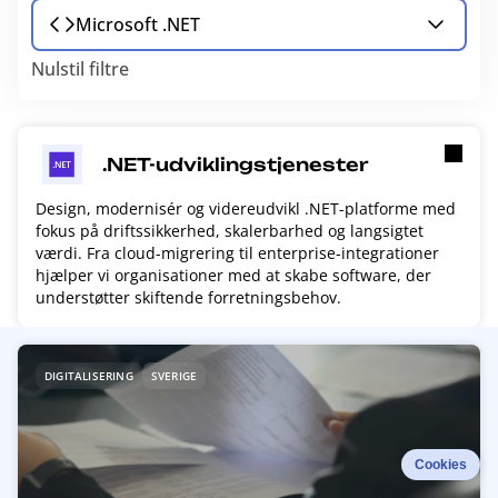
Microsoft .NET
Nulstil filtre
.NET-udviklingstjenester
Design, modernisér og videreudvikl .NET-platforme med
fokus på driftssikkerhed, skalerbarhed og langsigtet
værdi. Fra cloud-migrering til enterprise-integrationer
hjælper vi organisationer med at skabe software, der
understøtter skiftende forretningsbehov.
R
DIGITALISERING
SVERIGE
e
a
d
m
Cookies
o