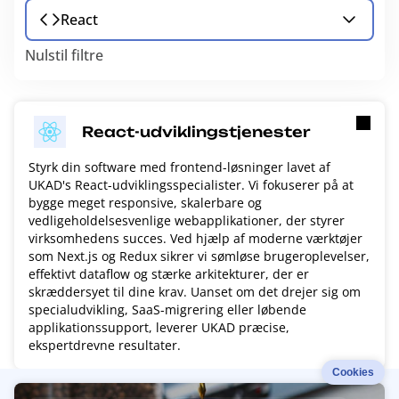
React
Nulstil filtre
React-udviklingstjenester
Styrk din software med frontend-løsninger lavet af
UKAD's React-udviklingsspecialister. Vi fokuserer på at
bygge meget responsive, skalerbare og
vedligeholdelsesvenlige webapplikationer, der styrer
virksomhedens succes. Ved hjælp af moderne værktøjer
som Next.js og Redux sikrer vi sømløse brugeroplevelser,
effektivt dataflow og stærke arkitekturer, der er
skræddersyet til dine krav. Uanset om det drejer sig om
specialudvikling, SaaS-migrering eller løbende
applikationssupport, leverer UKAD præcise,
ekspertdrevne resultater.
Cookies
R