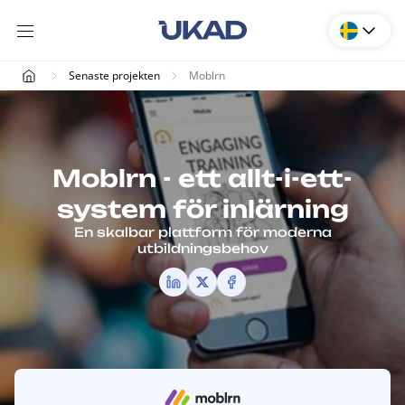
Senaste projekten
Moblrn
Moblrn - ett allt-i-ett-
system för inlärning
En skalbar plattform för moderna
utbildningsbehov