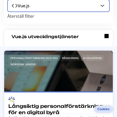
Vue.js
Återställ filter
Vue.js utvecklingstjänster
R
PERSONALFÖRSTÄRKNING OCH FOU
RÅDGIVNING
AI SOLUTIONS
e
NORDISKA LÄNDER
a
d
m
o
r
e
a
Långsiktig personalförstärkning
b
Cookies
för en digital byrå
o