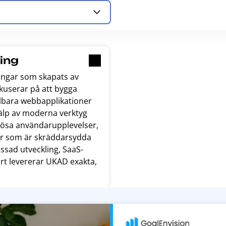
ling
ingar som skapats av
okuserar på att bygga
lbara webbapplikationer
jälp av moderna verktyg
lösa användarupplevelser,
rer som är skräddarsydda
assad utveckling, SaaS-
rt levererar UKAD exakta,