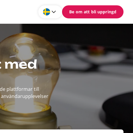
Be om att bli uppringd
t med
e plattformar till
ga användarupplevelser