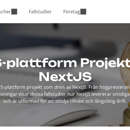
scher
Fallstudier
Företag
-plattform Projek
NextJS
S-plattform projekt som drivs av NextJS. Från högpresterand
ösningar visar dessa fallstudier hur NextJS levererar smidi
och är utformad för att stödja tillväxt och långsiktig drift.