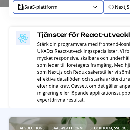
SaaS-plattform
NextJS
Tjänster för React-utveck
Stärk din programvara med frontend-lösn
UKAD:s React-utvecklingsspecialister. Vi f
mycket responsiva, skalbara och underhål
som leder till företagets framgång. Med h
som Next.js och Redux säkerställer vi söm
effektiva dataflöden och starka arkitektu
efter dina krav. Oavsett om det gäller anp
migrering eller löpande applikationssuppo
expertdrivna resultat.
R
e
AI SOLUTIONS
SAAS-PLATTFORM
STOCKHOLM, SVERIGE