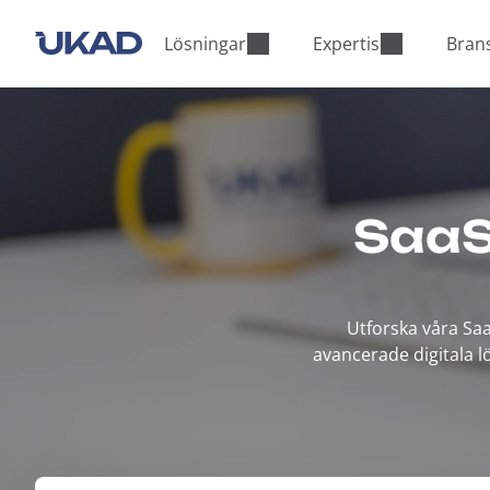
M
a
Lösningar
Expertis
Bran
i
n
m
e
n
u
SaaS
Utforska våra Saa
avancerade digitala l