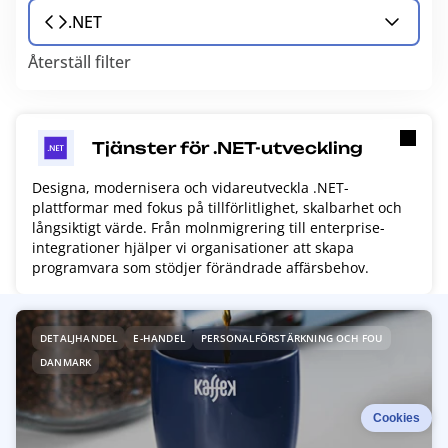
.NET
Återställ filter
Tjänster för .NET-utveckling
Designa, modernisera och vidareutveckla .NET-
plattformar med fokus på tillförlitlighet, skalbarhet och
långsiktigt värde. Från molnmigrering till enterprise-
integrationer hjälper vi organisationer att skapa
programvara som stödjer förändrade affärsbehov.
R
DETALJHANDEL
E-HANDEL
PERSONALFÖRSTÄRKNING OCH FOU
e
DANMARK
a
d
m
Cookies
o