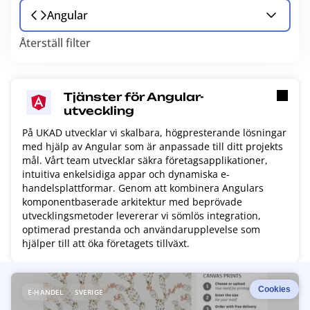
Angular
Återställ filter
Tjänster för Angular-
utveckling
På UKAD utvecklar vi skalbara, högpresterande lösningar
med hjälp av Angular som är anpassade till ditt projekts
mål. Vårt team utvecklar säkra företagsapplikationer,
intuitiva enkelsidiga appar och dynamiska e-
handelsplattformar. Genom att kombinera Angulars
komponentbaserade arkitektur med beprövade
utvecklingsmetoder levererar vi sömlös integration,
optimerad prestanda och användarupplevelse som
hjälper till att öka företagets tillväxt.
R
Cookies
E-HANDEL
SVERIGE
e