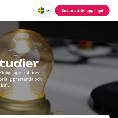
Be om att bli uppringd
tudier
nliga applikationer.
örlitlig prestanda och
rift.