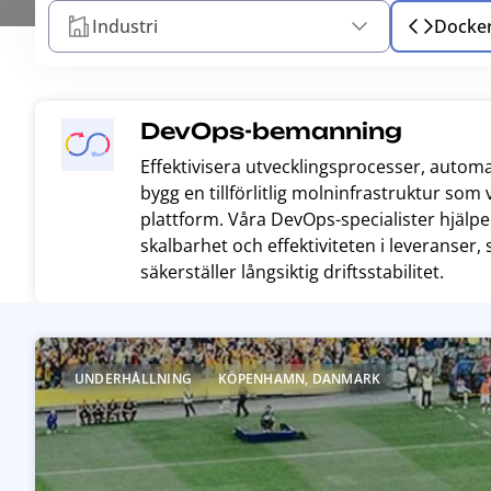
Industri
Docke
DevOps-bemanning
Effektivisera utvecklingsprocesser, automa
bygg en tillförlitlig molninfrastruktur so
plattform. Våra DevOps-specialister hjälper 
skalbarhet och effektiviteten i leveranser,
säkerställer långsiktig driftsstabilitet.
R
e
UNDERHÅLLNING
KÖPENHAMN, DANMARK
a
d
m
o