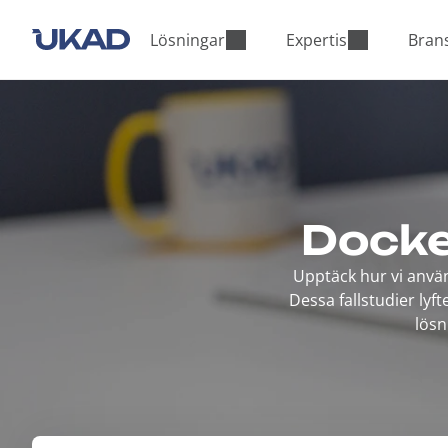
M
a
Lösningar
Expertis
Bran
i
n
m
e
n
u
Docke
Upptäck hur vi anvä
Dessa fallstudier lyf
lösn