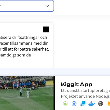
r
tisera driftsättningar och
m växer tillsammans med din
till att förbättra säkerhet,
 samtidigt som de
Kiggit App
Ett danskt startupföretag v
Projektet använde Node.js 