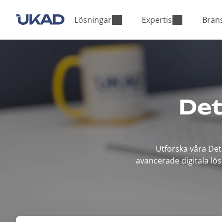
M
a
Lösningar
Expertis
Bran
i
n
m
e
n
u
Det
Utforska våra Det
avancerade digitala lö