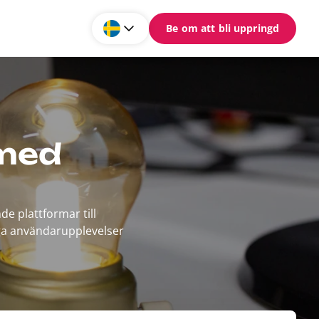
Be om att bli uppringd
 med
e plattformar till
iga användarupplevelser