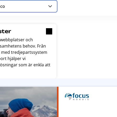
co
ster
webbplatser och
ksamhetens behov. Från
r med tredjepartssystem
ort hjälper vi
lösningar som är enkla att