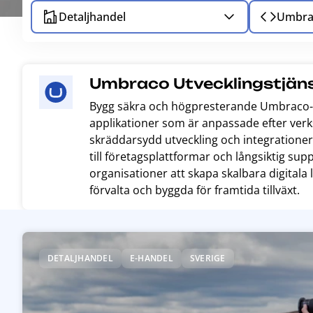
Detaljhandel
Umbra
Umbraco Utvecklingstjän
Bygg säkra och högpresterande Umbraco-
applikationer som är anpassade efter ver
skräddarsydd utveckling och integratione
till företagsplattformar och långsiktig supp
organisationer att skapa skalbara digitala 
förvalta och byggda för framtida tillväxt.
R
e
DETALJHANDEL
E-HANDEL
SVERIGE
a
d
m