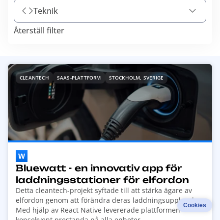
Teknik
Återställ filter
R
CLEANTECH
SAAS-PLATTFORM
STOCKHOLM, SVERIGE
e
a
d
m
o
r
e
a
Bluewatt - en innovativ app för
b
laddningsstationer för elfordon
o
Detta cleantech-projekt syftade till att stärka ägare av
u
elfordon genom att förändra deras laddningsupplevelse.
Cookies
t
Med hjälp av React Native levererade plattformen
konsekvent prestanda på alla enheter.